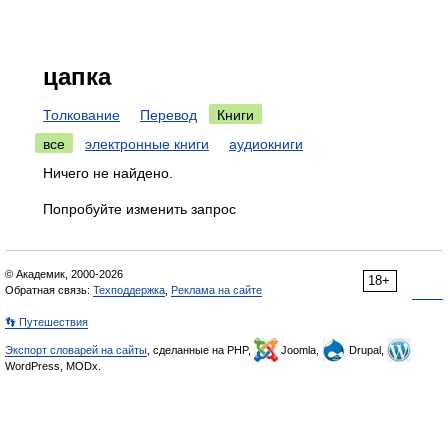
цапка
Толкование
Перевод
Книги
все
электронные книги
аудиокниги
Ничего не найдено.
Попробуйте изменить запрос
© Академик, 2000-2026
18+
Обратная связь:
Техподдержка
,
Реклама на сайте
👣 Путешествия
Экспорт словарей на сайты
, сделанные на PHP,
Joomla,
Drupal,
WordPress, MODx.